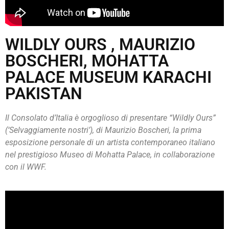
WILDLY OURS , MAURIZIO
BOSCHERI, MOHATTA
PALACE MUSEUM KARACHI
PAKISTAN
Il Consolato d’Italia è orgoglioso di presentare “Wildly Ours”
(‘Selvaggiamente nostri’), di Maurizio Boscheri, la prima
esposizione personale di un artista contemporaneo italiano
nel prestigioso Museo di Mohatta Palace, in collaborazione
con il WWF.