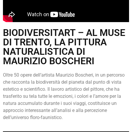
BIODIVERSITART – AL MUSE
DI TRENTO, LA PITTURA
NATURALISTICA DI
MAURIZIO BOSCHERI
Oltre 50 opere dell’artista Maurizio Boscheri, in un percorso
che racconta la biodiversità del pianeta dal punto di vista
estetico e scientifico. Il lavoro artistico del pittore, che ha
trasferito su tela tutte le emozioni, i colori e l’amore per la
natura accumulato durante i suoi viaggi, costituisce un
approccio interessante all’analisi e alla percezione
dell’universo floro-faunistico.