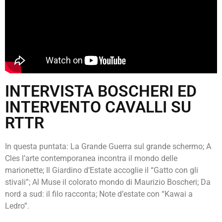
INTERVISTA BOSCHERI ED
INTERVENTO CAVALLI SU
RTTR
In questa puntata: La Grande Guerra sul grande schermo; A
Cles l’arte contemporanea incontra il mondo delle
marionette; Il Giardino d’Estate accoglie il “Gatto con gli
stivali”; Al Muse il colorato mondo di Maurizio Boscheri; Da
nord a sud: il filo racconta; Note d’estate con “Kawai a
Ledro”.