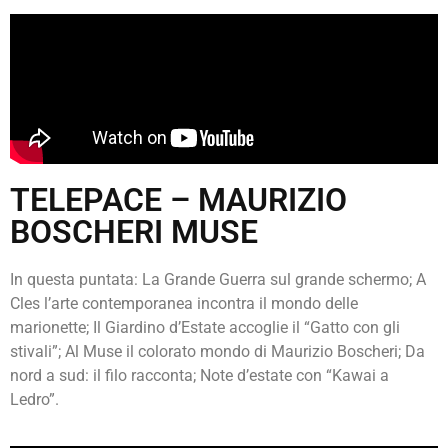
TELEPACE – MAURIZIO
BOSCHERI MUSE
In questa puntata: La Grande Guerra sul grande schermo; A
Cles l’arte contemporanea incontra il mondo delle
marionette; Il Giardino d’Estate accoglie il “Gatto con gli
stivali”; Al Muse il colorato mondo di Maurizio Boscheri; Da
nord a sud: il filo racconta; Note d’estate con “Kawai a
Ledro”.