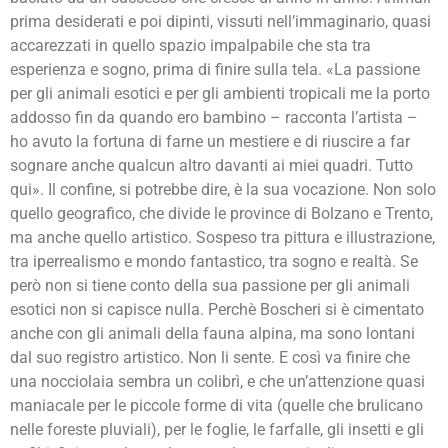
prima desiderati e poi dipinti, vissuti nell’immaginario, quasi
accarezzati in quello spazio impalpabile che sta tra
esperienza e sogno, prima di finire sulla tela. «La passione
per gli animali esotici e per gli ambienti tropicali me la porto
addosso fin da quando ero bambino – racconta l’artista –
ho avuto la fortuna di farne un mestiere e di riuscire a far
sognare anche qualcun altro davanti ai miei quadri. Tutto
qui». Il confine, si potrebbe dire, è la sua vocazione. Non solo
quello geografico, che divide le province di Bolzano e Trento,
ma anche quello artistico. Sospeso tra pittura e illustrazione,
tra iperrealismo e mondo fantastico, tra sogno e realtà. Se
però non si tiene conto della sua passione per gli animali
esotici non si capisce nulla. Perchè Boscheri si è cimentato
anche con gli animali della fauna alpina, ma sono lontani
dal suo registro artistico. Non li sente. E così va finire che
una nocciolaia sembra un colibrì, e che un’attenzione quasi
maniacale per le piccole forme di vita (quelle che brulicano
nelle foreste pluviali), per le foglie, le farfalle, gli insetti e gli