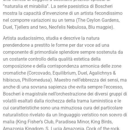
“naturalia et mirabilia”. La serie paesistica di Boscheri
mostra la capacità d’invenzione di un artista fecondissimo
nel comporre variazioni su un tema (The Ceylon Gardens,
Duel, Tjellers and two, Neofelis Nebulosa, Blu magpie).
Artista audacissimo, studia e descrive la natura
prendendone a prestito le forme per dar voce ad una
componente di primordiale splendore sempre sostenuta da
un costante controllo della qualità estetica della
composizione e della corrispondenza armonica delle zone
cromatiche (Corcovado, Equilibrium, Duel, Agalichnys &
hibiscus, Phillomedusa). Maestro nell’ebbrezza dei sensi, ma
anche di una sovrana sapienza che evita sempre l’eccesso,
Boscheri è magistrale nell’orchestrazione dei diversi gruppi di
volatili esaltati dalla ricchezza della trama luministica e le
cui caratteristiche sono una minuziosa cura del particolare
naturalistico rivelato da un linguaggio veristico non scevro di
malia (King Fisher’s Club, Paradisea Minor, King Birds,
Amazonia Kingdom, S. Lucia Amazonia, Cock of the rock,